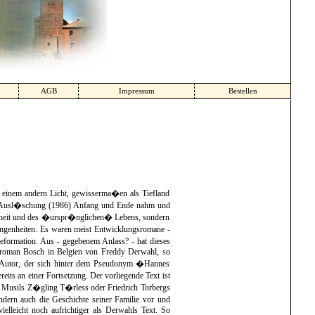
AGB
Impressum
Bestellen
in einem andern Licht, gewisserma�en als Tiefland
d Ausl�schung (1986) Anfang und Ende nahm und
denheit und des �urspr�nglichen� Lebens, sondern
angenheiten. Es waren meist Entwicklungsromane -
eformation. Aus - gegebenem Anlass? - hat dieses
menroman Bosch in Belgien von Freddy Derwahl, so
er Autor, der sich hinter dem Pseudonym �Hannes
its an einer Fortsetzung. Der vorliegende Text ist
t Musils Z�gling T�rless oder Friedrich Torbergs
ndern auch die Geschichte seiner Familie vor und
ielleicht noch aufrichtiger als Derwahls Text. So