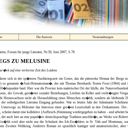
er
Die Autoren
Veranstaltungen
arten, Forum für junge Literatur, Nr.50, Juni 2007, S.78
GS ZU MELUSINE
ur�ck auf eine verlorene Zeit des Leidens
lierte sich in der sp�teren Nachkriegszeit ein Genre, das die pittoreske Heimat der Berge 
ter) so genannte �Anti-Heimatroman�, der mit Thomas Bernhards Texten Frost (1964) un
ne H�hepunkte fand. Hier war die Provinz kein malerischer Ort der Idylle, der Naturverbun
uens, der Gewalt, gest�rter sozialer Beziehungen, Leichen im Keller und verdr�ngter Verg
de Heranwachsen nicht als Herausbildung eines Menschen erz�hlt, sondern als bleibende D
 der ostbelgischen Literatur Eingang gefunden. War es letztes Jahr der fulminante Schel
hr Unterwegs zu Melsuine das Interesse einer gro�en Leserschaft in den Ostkantonen. D
 scheint damit eine kollektive (Aufbruch-)Stimmung wiedergegeben zu haben - und arbeitet bere
 der auch hier an eine popul�re deutschsprachige Tradition anschlie�t, an Werke wie Rober
rz�hlt wird aber nicht nur die Schulzeit des Ich-Erz�hlers in St. Vith und Montenau, so
em Zweiten Weltkrieg. Anderers Roman ist sprachlich kantiger und amateuristischer, aber v