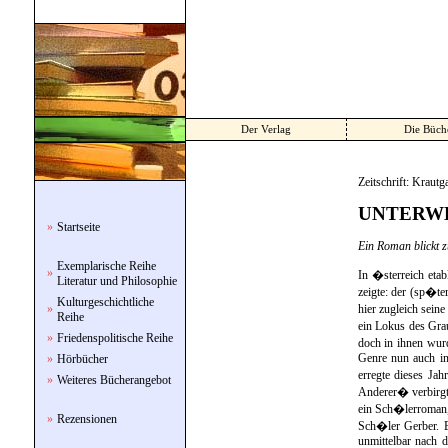
Der Verlag
Die Büch
Zeitschrift: Krautg
UNTERWE
»
Startseite
Ein Roman blickt z
Exemplarische Reihe
»
In �sterreich etab
Literatur und Philosophie
zeigte: der (sp�
Kulturgeschichtliche
»
hier zugleich sei
Reihe
ein Lokus des Gra
»
Friedenspolitische Reihe
doch in ihnen wur
Genre nun auch in
»
Hörbücher
erregte dieses Ja
»
Weiteres Bücherangebot
Anderer� verbirgt,
ein Sch�lerroman,
»
Rezensionen
Sch�ler Gerber. E
unmittelbar nach d