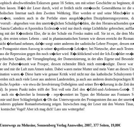
losophisch abschweifenden Exkursen ganze 16 Seiten, um mit seiner Geschichte zu beginnen
ehen lassen. H�lt der Leser durch, wird er freilich nicht entt�uscht. Generalthema ist di
tholischen Internat nach dem Zweiten Weltkrieg. Hier werden er und seine Mitsch�ler n
sto�en, sondern auch in die Perfidie eines ausgekl�gelten Disziplinierungssystems
vorruft - abgesehen von den unertr�glichen Schuldgef�hlen, die den Heranwachsenden qu�
cta Catholica et Apostolica Ecclesia� wird nur durch einige Lichtblicke gebrochen; auffla
g mit der K�nstlerin Else, die in der Schule ein Fresko malen soll. Sie ist es, die dem M
t, den ersten seines Lebens - und in phantasmatischen Szenen wie diesen erreicht der Roma
ht �berhand nehmen, daf�r sorgt unter anderem der sadistische Lehrer Prosper, dessen 
er Protagonist einen Ausweg in seiner �gottlosen� Lekt�re; bei Nietzsche, aber auch Texten 
 dass die Repression gegen ihn noch st�rker wird. R�ckblickend wird der Ich-Erz�hler res�
psychischen Qualen, der Verunglimpfung, der Domestizierung, in der alles Eigene und Beson
der Pubert�tszeit war Prosper, dessen richtender Blick mich entm�ndigte. Davor war es
te und mir die Luft zum Atmen nahm. Dabei waren meine Mutter und mein Vater an diesen Ums
ination waren.� Diese harte wie genaue Kritik wird nicht nur das katholische Schulsystem O
den sich auch viele Leser aus anderen Landesteilen, ja auch aus anderen deutschsprachigen R
itische Aspekte - wie etwa die Involvierung Ostbelgiens und seiner Bev�lkerung in die Zeit de
). In jenem Punkt indes trifft der Text voll sein Ziel: den �Eifel-und-Ardennen-Gott�. 
r auch ein �chercher la femme� - repr�sentiert im Typus der Melusine aus Fontanes Stech
 Ironie und ihrer Schlagfertigkeit.� Ob das Unterwegssein des Protagonisten ihn aus der unert
nderers geplante Romanfortsetzung zeigen. Inzwischen mag der Leser mit den Worten Tinas,
 komischer Vogel! Aber ich mag dich! Lass uns weitergehn!
Unterwegs zu Melusine, Sonnenberg Verlag Annweiler, 2007, 377 Seiten, 19,80€