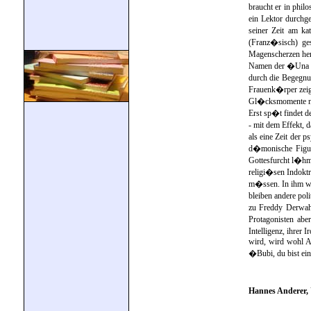
braucht er in phi
ein Lektor durchg
seiner Zeit am ka
(Franz�sisch) ge
Magenscherzen her
Namen der �Una San
durch die Begegnun
Frauenk�rper zeig
Gl�cksmomente nic
Erst sp�t findet d
- mit dem Effekt,
als eine Zeit der 
d�monische Figur 
Gottesfurcht l�hm
religi�sen Indoktr
m�ssen. In ihm wer
bleiben andere pol
zu Freddy Derwahl
Protagonisten abe
Intelligenz, ihrer
wird, wird wohl A
�Bubi, du bist ein
Hannes Anderer, 