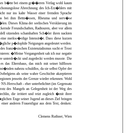
; dies h�tte bei einem gr��eren Verlag wohl kaum
e schonungslose Abrechnung des Ich-Erz�hlers mit
icht nur ins kalte Wasser einer fremden Sprache
, das bei ihm Bettn�ssen, Rheuma und nerv�se
len. Dieses Klima der seelischen Versklavung im
ckernde Freundschaften, Radtouren, aber vor allem
odell sitzenden schamhaften Sch�ler ihren nackten
n eine merkw�rdige Intensit�t. Dass diese kurzen
m�gliche p�dophile Neigungen angedeutet werden.
des franz�sischen Existenzialismus sucht er Trost
mieren: �Meine Vergangenheit sah ich nur negativ
dere unterdr�ckt und zugedeckt werden musste. Die
 das Elternhaus, das mich mit seiner hilflosen
t�nden nahezu schuldlos, da sie selbst Opfer der
stbelgiens als seine wahre Geschichte akzeptieren
egionen jenseits der Grenze wieder erkennen. Wohl
r NS-Herrschaft - eher unterbelichtet (im Gegensatz
Trotz des Mangels an Gelegenheit ist der Weg des
lin, die irritiert und reizt zugleich �mit ihrer
r�glichen Enge seiner Jugend an dieses Ziel bringen
 einer anderen Frauenfigur aus dem Text, denken:
Clemens Ruthner, Wien