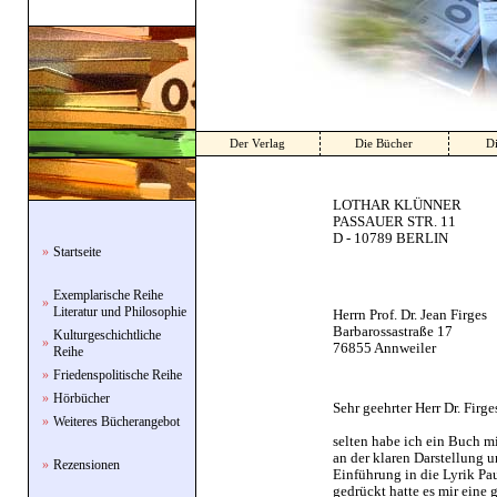
Der Verlag
Die Bücher
Di
LOTHAR KLÜNNER
PASSAUER STR. 11
D - 10789 BERLIN
»
Startseite
Exemplarische Reihe
»
Literatur und Philosophie
Herrn Prof. Dr. Jean Firges
Barbarossastraße 17
Kulturgeschichtliche
»
76855 Annweiler
Reihe
»
Friedenspolitische Reihe
»
Hörbücher
Sehr geehrter Herr Dr. Firge
»
Weiteres Bücherangebot
selten habe ich ein Buch 
an der klaren Darstellung 
»
Rezensionen
Einführung in die Lyrik Pa
gedrückt hatte es mir eine 