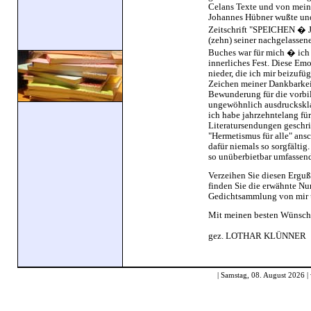
Celans Texte und von meine
Johannes Hübner wußte und 
Zeitschrift "SPEICHEN � Ja
(zehn) seiner nachgelassene
Buches war für mich � ich k
innerliches Fest. Diese Em
nieder, die ich mir beizufü
Zeichen meiner Dankbarkei
Bewunderung für die vorbil
ungewöhnlich ausdrucksklare
ich habe jahrzehntelang fü
Literatursendungen geschri
"Hermetismus für alle" ans
dafür niemals so sorgfältig.
so unüberbietbar umfassend
Verzeihen Sie diesen Erguß
finden Sie die erwähnte N
Gedichtsammlung von mir un
Mit meinen besten Wünsch
gez. LOTHAR KLÜNNER
| Samstag, 08. August 2026 |