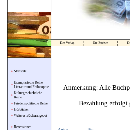
Der Verlag
Die Bücher
Di
»
Startseite
Exemplarische Reihe
»
Anmerkung: Alle Buchpre
Literatur und Philosophie
Kulturgeschichtliche
»
Reihe
Bezahlung erfolgt 
»
Friedenspolitische Reihe
»
Hörbücher
»
Weiteres Bücherangebot
»
Rezensionen
Autor
Titel