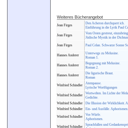
Weiteres Bücherangebot
Den Acheron durchquert ich.
Jean Firges
Einführung in die Lyrik Paul Ce
Vom Osten gestreut, einzubrin
Jean Firges
Jüdische Mystik in der Dichtun
Jean Firges
Paul Celan. Schwarze Sonne Sc
Unterwegs zu Melusine.
Hannes Anderer
Roman 1.
Begegnung mit Melusine.
Hannes Anderer
Roman 2.
Die ligurische Braut.
Hannes Anderer
Roman
Atempause.
Winfried Schindler
Lyrische Wortfügungen
Wortwelten. Im Lichte der Mela
Winfried Schindler
Gedichte.
Winfried Schindler
Die Illusion der Wirklichkeit.
Winfried Schindler
Ein- und Ausfälle. Aphorismen
Vor-Würfe.
Winfried Schindler
Aphorismen.
Sprachfallen und Gedankenspr
Winfried Schindler