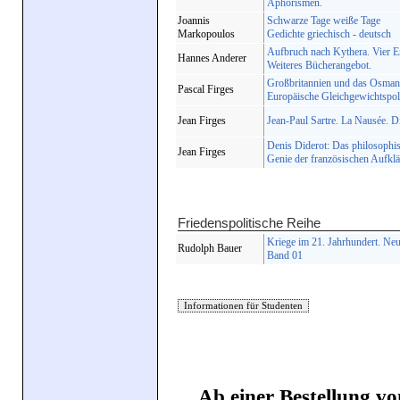
Aphorismen.
Joannis
Schwarze Tage weiße Tage
Markopoulos
Gedichte griechisch - deutsch
Aufbruch nach Kythera. Vier E
Hannes Anderer
Weiteres Bücherangebot.
Großbritannien und das Osmani
Pascal Firges
Europäische Gleichgewichtspoli
Jean Firges
Jean-Paul Sartre. La Nausée. D
Denis Diderot: Das philosophisc
Jean Firges
Genie der französischen Aufkl
Friedenspolitische Reihe
Kriege im 21. Jahrhundert. Ne
Rudolph Bauer
Band 01
Ab einer Bestellung vo