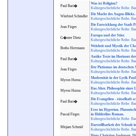
Was ist Religion?
Paul Bari�
Kulturgeschichtliche Reihe. Ba
Die Macht des Augen-Blicks.
Winfried Schindler
Kulturgeschichtliche Reihe. Ba
Die Entwicklung der Stadt Pa
Jean Firges
Kulturgeschichtliche Reihe. Ba
Europa und der Stier.
G�nter Dietz
Kulturgeschichtliche Reihe. Ba
Weisheit und Mystik der Cha
Botho Herrmann
Kulturgeschichtliche Reihe. Ba
Antike Texte im Horizont de
Paul Bari�
Kulturgeschichtliche Reihe. Ba
Der Pietismus im deutschen 
Jean Firges
Kulturgeschichtliche Reihe. Ba
Modernität in der Lyrik Paul
Myron Hurna
Kulturgeschichtliche Reihe. Ba
Das Alter. Philosophie einer
Myron Hurna
Kulturgeschichtliche Reihe. Ba
Die Evangelien - rätselhaft s
Paul Bari�
Kulturgeschichtliche Reihe. Ba
Eros im Hyperion. Platonisc
Pascal Firges
in Hölderlins Roman.
Kulturgeschichtliche Reihe. Ba
Darstellbarkeit der Schoah 
Mirjam Schmid
Kulturgeschichtliche Reihe. Ba
Hans Christian Andersen. Di