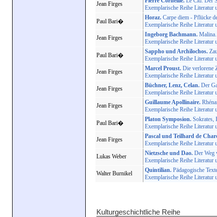
Pierre Corneille.
Le Cid. Der 
Jean Firges
Exemplarische Reihe Literatur 
Horaz.
Carpe diem - Pflücke d
Paul Bari�
Exemplarische Reihe Literatur 
Ingeborg Bachmann.
Malina. 
Jean Firges
Exemplarische Reihe Literatur 
Sappho und Archilochos.
Zau
Paul Bari�
Exemplarische Reihe Literatur 
Marcel Proust.
Die verlorene Z
Jean Firges
Exemplarische Reihe Literatur 
Büchner, Lenz, Celan.
Der Ga
Jean Firges
Exemplarische Reihe Literatur 
Guillaume Apollinaire.
Rhénane
Jean Firges
Exemplarische Reihe Literatur 
Platon Symposion.
Sokrates, 
Paul Bari�
Exemplarische Reihe Literatur 
Pascal und Teilhard de Char
Jean Firges
Exemplarische Reihe Literatur 
Nietzsche und Dao.
Der Weg v
Lukas Weber
Exemplarische Reihe Literatur 
Quintilian.
Pädagogische Texte
Walter Burnikel
Exemplarische Reihe Literatur 
Kulturgeschichtliche Reihe