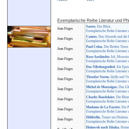
Exemplarische Reihe Literatur und Ph
Sartre.
Der Blick.
Jean Firges
Exemplarische Reihe Literatur 
Camus.
Das Absurde und die R
Jean Firges
Exemplarische Reihe Literatur 
Paul Celan.
Die Beiden Türen 
Jean Firges
Exemplarische Reihe Literatur 
Rose Ausländer.
Ich, Mosestoc
Jean Firges
Exemplarische Reihe Literatur 
Das Nibelungenlied.
Ein Epos 
Jean Firges
Exemplarische Reihe Literatur 
Theodor Storm.
Idylle und Ver
Jean Firges
Exemplarische Reihe Literatur 
Michel de Montaigne.
Das Glü
Jean Firges
Exemplarische Reihe Literatur 
Charles Baudelaire.
Die Blum
Jean Firges
Exemplarische Reihe Literatur 
Madame de La Fayette.
Die P
Jean Firges
Exemplarische Reihe Literatur 
Hölderlin.
Trauer um Diotima.
Jean Firges
Exemplarische Reihe Literatur 
Heimweh nach Ithaka.
Homer