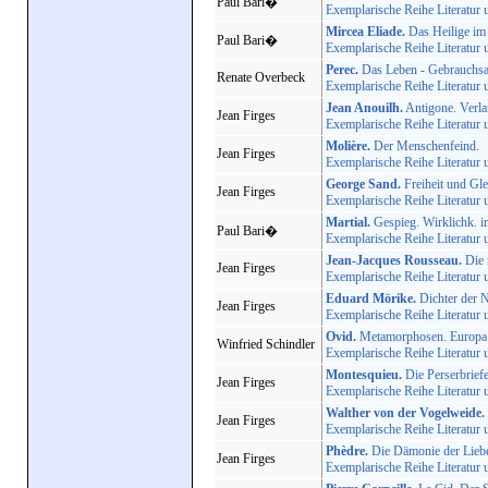
Paul Bari�
Exemplarische Reihe Literatur 
Mircea Eliade.
Das Heilige im
Paul Bari�
Exemplarische Reihe Literatur 
Perec.
Das Leben - Gebrauchs
Renate Overbeck
Exemplarische Reihe Literatur 
Jean Anouilh.
Antigone. Verla
Jean Firges
Exemplarische Reihe Literatur 
Molière.
Der Menschenfeind.
Jean Firges
Exemplarische Reihe Literatur 
George Sand.
Freiheit und Gle
Jean Firges
Exemplarische Reihe Literatur 
Martial.
Gespieg. Wirklichk. 
Paul Bari�
Exemplarische Reihe Literatur 
Jean-Jacques Rousseau.
Die 
Jean Firges
Exemplarische Reihe Literatur 
Eduard Mörike.
Dichter der N
Jean Firges
Exemplarische Reihe Literatur 
Ovid.
Metamorphosen. Europa 
Winfried Schindler
Exemplarische Reihe Literatur 
Montesquieu.
Die Perserbrief
Jean Firges
Exemplarische Reihe Literatur 
Walther von der Vogelweide.
Jean Firges
Exemplarische Reihe Literatur 
Phèdre.
Die Dämonie der Lieb
Jean Firges
Exemplarische Reihe Literatur 